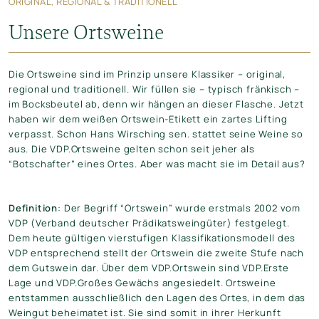
ORIGINAL, REGIONAL & TRADITIONELL
Unsere Ortsweine
Die Ortsweine sind im Prinzip unsere Klassiker – original,
regional und traditionell. Wir füllen sie – typisch fränkisch –
im Bocksbeutel ab, denn wir hängen an dieser Flasche. Jetzt
haben wir dem weißen Ortswein-Etikett ein zartes Lifting
verpasst. Schon Hans Wirsching sen. stattet seine Weine so
aus. Die
VDP.Ortsweine gelten schon seit jeher als
“Botschafter” eines Ortes. Aber was macht sie im Detail aus?
Definition
: Der Begriff “Ortswein” wurde erstmals 2002 vom
VDP (Verband deutscher Prädikatsweingüter) festgelegt.
Dem heute gültigen vierstufigen Klassifikationsmodell des
VDP entsprechend stellt der Ortswein die zweite Stufe nach
dem Gutswein dar. Über dem VDP.Ortswein sind VDP.Erste
Lage und VDP.Großes Gewächs angesiedelt. Ortsweine
entstammen ausschließlich den Lagen des Ortes, in dem das
Weingut beheimatet ist. Sie sind somit in ihrer Herkunft