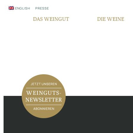
ENGLISH
PRESSE
DAS WEINGUT
DIE WEINE
WER WIR SIND
QUALITÄT
SEIT GENERATIONEN
REBSORTEN
VERANTWORTUNG
TERROIR
FAIR‘N GREEN
BOCKSBEUTEL
IN DEN MEDIEN
VDP PYRAMIDE
NEWSLETTER