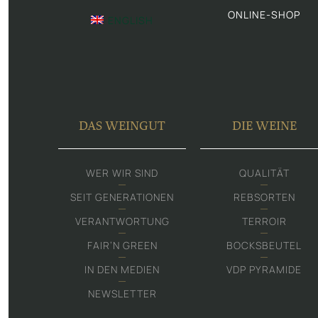
ONLINE-SHOP
ENGLISH
DAS WEINGUT
DIE WEINE
WER WIR SIND
QUALITÄT
SEIT GENERATIONEN
REBSORTEN
VERANTWORTUNG
TERROIR
FAIR‘N GREEN
BOCKSBEUTEL
IN DEN MEDIEN
VDP PYRAMIDE
NEWSLETTER