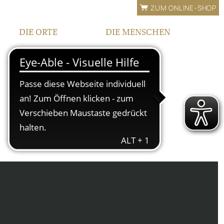
ZUM ONLINE-SHOP
DIE ORTE
DIE MENSCHEN
LAGEN
FAMILIE
BEWÄSSERUNG
TEAM
FRANKEN
KONTAKT |
ÖFFNUNGSZEITEN
IPHOFEN
HOF UND VINOTHEK