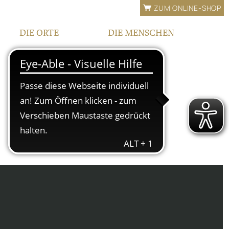
ZUM ONLINE-SHOP
DIE ORTE
DIE MENSCHEN
LAGEN
FAMILIE
BEWÄSSERUNG
TEAM
FRANKEN
KONTAKT |
ÖFFNUNGSZEITEN
IPHOFEN
HOF UND VINOTHEK