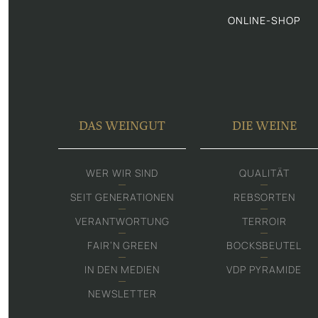
ONLINE-SHOP
DAS WEINGUT
DIE WEINE
WER WIR SIND
QUALITÄT
SEIT GENERATIONEN
REBSORTEN
VERANTWORTUNG
TERROIR
FAIR‘N GREEN
BOCKSBEUTEL
IN DEN MEDIEN
VDP PYRAMIDE
NEWSLETTER