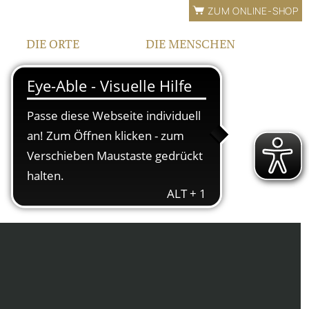
ZUM ONLINE-SHOP
DIE ORTE
DIE MENSCHEN
LAGEN
FAMILIE
BEWÄSSERUNG
TEAM
FRANKEN
KONTAKT |
ÖFFNUNGSZEITEN
IPHOFEN
HOF UND VINOTHEK