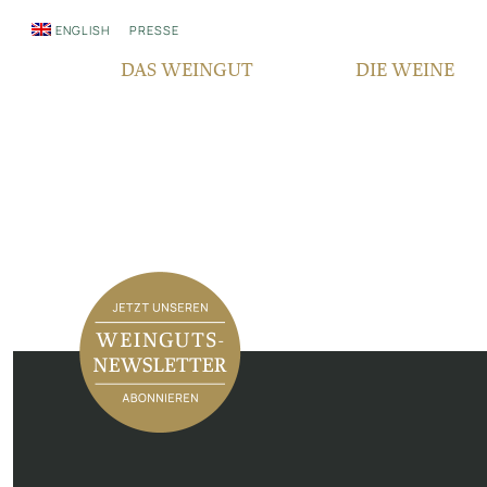
ENGLISH
PRESSE
DAS WEINGUT
DIE WEINE
WER WIR SIND
QUALITÄT
SEIT GENERATIONEN
REBSORTEN
VERANTWORTUNG
TERROIR
FAIR‘N GREEN
BOCKSBEUTEL
IN DEN MEDIEN
VDP PYRAMIDE
NEWSLETTER