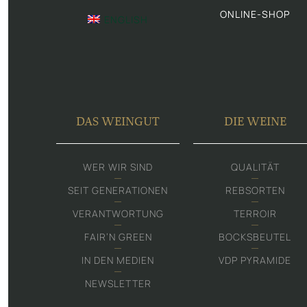
ONLINE-SHOP
ENGLISH
DAS WEINGUT
DIE WEINE
WER WIR SIND
QUALITÄT
SEIT GENERATIONEN
REBSORTEN
VERANTWORTUNG
TERROIR
FAIR‘N GREEN
BOCKSBEUTEL
IN DEN MEDIEN
VDP PYRAMIDE
NEWSLETTER