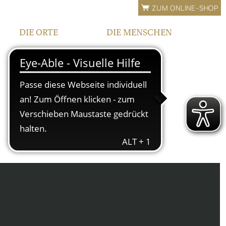
ZUM ONLINE-SHOP
DIE ORTE
DIE MENSCHEN
LAGEN
FAMILIE
BEWÄSSERUNG
TEAM
FRANKEN
KONTAKT |
ÖFFNUNGSZEITEN
IPHOFEN
HOF UND VINOTHEK