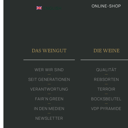
ONLINE-SHOP
ENGLISH
DAS WEINGUT
DIE WEINE
WER WIR SIND
QUALITÄT
SEIT GENERATIONEN
REBSORTEN
VERANTWORTUNG
TERROIR
FAIR‘N GREEN
BOCKSBEUTEL
IN DEN MEDIEN
VDP PYRAMIDE
NEWSLETTER