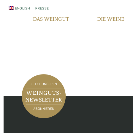
ENGLISH
PRESSE
DAS WEINGUT
DIE WEINE
WER WIR SIND
QUALITÄT
SEIT GENERATIONEN
REBSORTEN
VERANTWORTUNG
TERROIR
FAIR‘N GREEN
BOCKSBEUTEL
IN DEN MEDIEN
VDP PYRAMIDE
NEWSLETTER