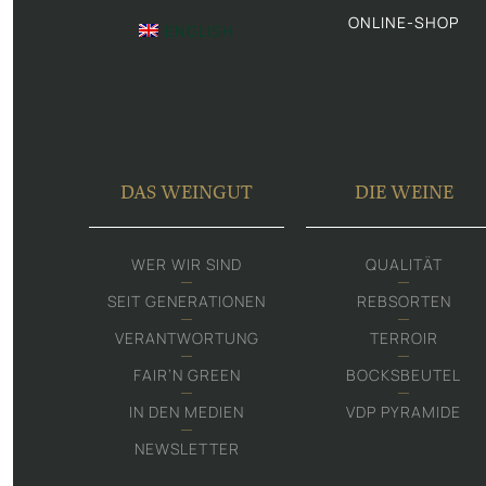
ONLINE-SHOP
ENGLISH
DAS WEINGUT
DIE WEINE
WER WIR SIND
QUALITÄT
SEIT GENERATIONEN
REBSORTEN
VERANTWORTUNG
TERROIR
FAIR‘N GREEN
BOCKSBEUTEL
IN DEN MEDIEN
VDP PYRAMIDE
NEWSLETTER