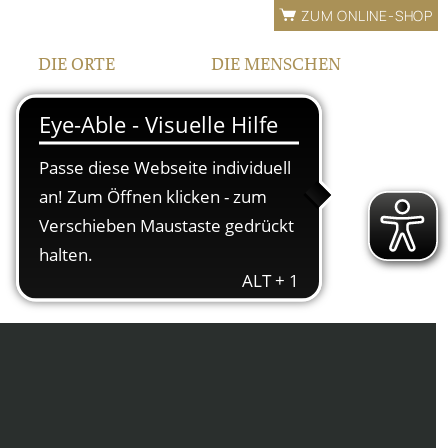
ZUM ONLINE-SHOP
DIE ORTE
DIE MENSCHEN
LAGEN
FAMILIE
BEWÄSSERUNG
TEAM
FRANKEN
KONTAKT |
ÖFFNUNGSZEITEN
IPHOFEN
HOF UND VINOTHEK