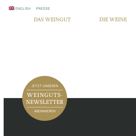
ENGLISH
PRESSE
DAS WEINGUT
DIE WEINE
WER WIR SIND
QUALITÄT
SEIT GENERATIONEN
REBSORTEN
VERANTWORTUNG
TERROIR
FAIR‘N GREEN
BOCKSBEUTEL
IN DEN MEDIEN
VDP PYRAMIDE
NEWSLETTER