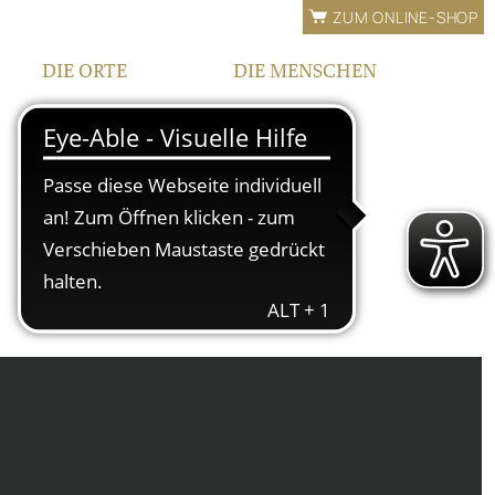
ZUM ONLINE-SHOP
DIE ORTE
DIE MENSCHEN
LAGEN
FAMILIE
BEWÄSSERUNG
TEAM
FRANKEN
KONTAKT |
ÖFFNUNGSZEITEN
IPHOFEN
HOF UND VINOTHEK