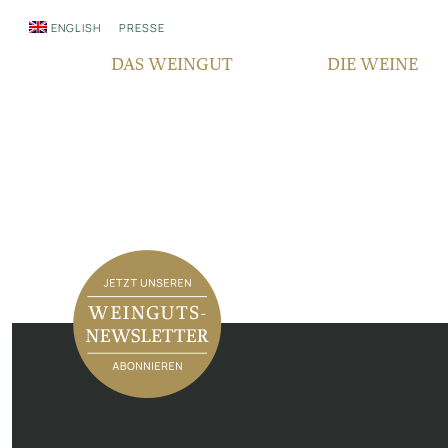
ENGLISH
PRESSE
DAS WEINGUT
DIE WEINE
WER WIR SIND
QUALITÄT
SEIT GENERATIONEN
REBSORTEN
VERANTWORTUNG
TERROIR
FAIR‘N GREEN
BOCKSBEUTEL
IN DEN MEDIEN
VDP PYRAMIDE
NEWSLETTER