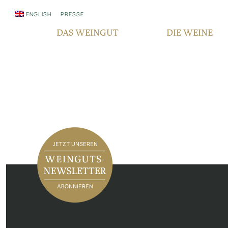
ENGLISH
PRESSE
DAS WEINGUT
DIE WEINE
WER WIR SIND
QUALITÄT
SEIT GENERATIONEN
REBSORTEN
VERANTWORTUNG
TERROIR
FAIR‘N GREEN
BOCKSBEUTEL
IN DEN MEDIEN
VDP PYRAMIDE
NEWSLETTER