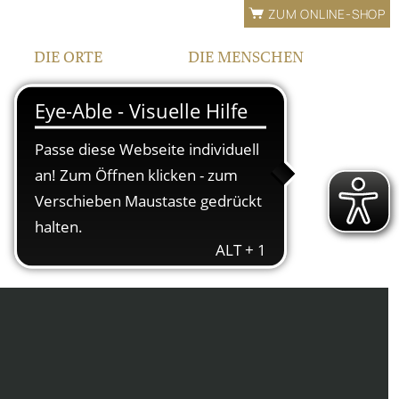
ZUM ONLINE-SHOP
DIE ORTE
DIE MENSCHEN
LAGEN
FAMILIE
BEWÄSSERUNG
TEAM
FRANKEN
KONTAKT |
ÖFFNUNGSZEITEN
IPHOFEN
HOF UND VINOTHEK