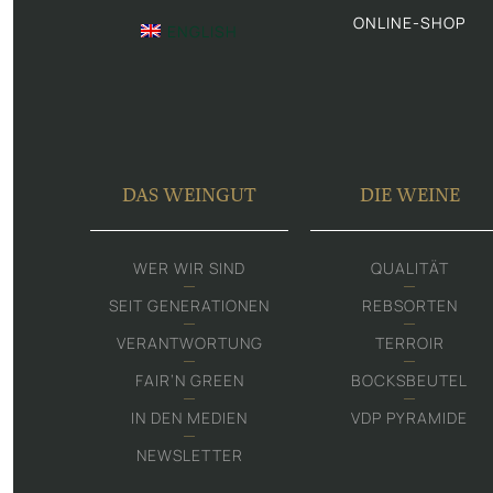
ONLINE-SHOP
ENGLISH
DAS WEINGUT
DIE WEINE
WER WIR SIND
QUALITÄT
SEIT GENERATIONEN
REBSORTEN
VERANTWORTUNG
TERROIR
FAIR‘N GREEN
BOCKSBEUTEL
IN DEN MEDIEN
VDP PYRAMIDE
NEWSLETTER