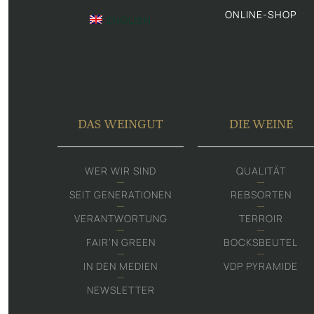
ONLINE-SHOP
ENGLISH
DAS WEINGUT
DIE WEINE
WER WIR SIND
QUALITÄT
SEIT GENERATIONEN
REBSORTEN
VERANTWORTUNG
TERROIR
FAIR‘N GREEN
BOCKSBEUTEL
IN DEN MEDIEN
VDP PYRAMIDE
NEWSLETTER