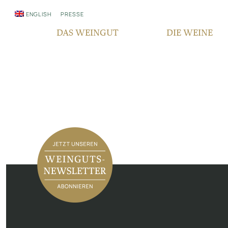
ENGLISH
PRESSE
DAS WEINGUT
DIE WEINE
WER WIR SIND
QUALITÄT
SEIT GENERATIONEN
REBSORTEN
VERANTWORTUNG
TERROIR
FAIR‘N GREEN
BOCKSBEUTEL
IN DEN MEDIEN
VDP PYRAMIDE
NEWSLETTER