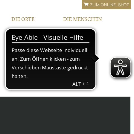
ZUM ONLINE-SHOP
DIE ORTE
DIE MENSCHEN
LAGEN
FAMILIE
BEWÄSSERUNG
TEAM
FRANKEN
KONTAKT |
ÖFFNUNGSZEITEN
IPHOFEN
HOF UND VINOTHEK