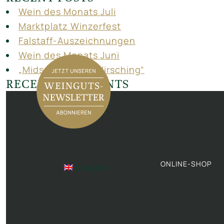
Wein des Monats Juli
Marktplatz Winzerfest
Falstaff-Auszeichnungen
Wein des Monats Juni
„Midsommer bei Wirsching“
RECENT COMMENTS
ONLINE-SHOP
ENGLISH