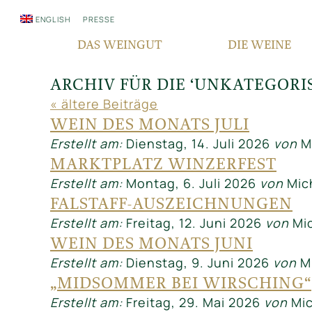
ENGLISH
PRESSE
DAS WEINGUT
DIE WEINE
WER WIR SIND
QUALITÄT
ARCHIV FÜR DIE ‘UNKATEGORI
« ältere Beiträge
SEIT GENERATIONEN
REBSORTEN
WEIN DES MONATS JULI
VERANTWORTUNG
TERROIR
Erstellt am:
Dienstag, 14. Juli 2026
von
Mi
FAIR‘N GREEN
BOCKSBEUTEL
MARKTPLATZ WINZERFEST
IN DEN MEDIEN
VDP PYRAMIDE
Erstellt am:
Montag, 6. Juli 2026
von
Mich
NEWSLETTER
FALSTAFF-AUSZEICHNUNGEN
Erstellt am:
Freitag, 12. Juni 2026
von
Mic
WEIN DES MONATS JUNI
Erstellt am:
Dienstag, 9. Juni 2026
von
Mi
„MIDSOMMER BEI WIRSCHING“
Erstellt am:
Freitag, 29. Mai 2026
von
Mic