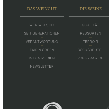
DAS WEINGUT
DIE WEINE
WER WIR SIND
QUALITÄT
SEIT GENERATIONEN
REBSORTEN
VERANTWORTUNG
TERROIR
FAIR‘N GREEN
BOCKSBEUTEL
IN DEN MEDIEN
VDP PYRAMIDE
NEWSLETTER