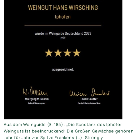
Aus dem Weinguide (S. 185): „Die Konstanz des Iphöfer
Weinguts ist beeindruckend: Die Großen Gewächse gehören
Jahr für Jahr zur Spitze Frankens (…). Strongly