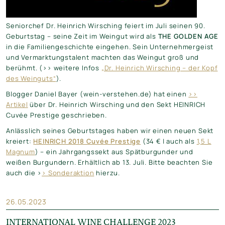
Seniorchef Dr. Heinrich Wirsching feiert im Juli seinen 90.
Geburtstag – seine Zeit im Weingut wird als
THE GOLDEN AGE
in die Familiengeschichte eingehen. Sein Unternehmergeist
und Vermarktungstalent machten das Weingut groß und
berühmt. (>> weitere Infos
„Dr. Heinrich Wirsching – der Kopf
des Weinguts“
).
Blogger Daniel Bayer (wein-verstehen.de) hat einen
>>
Artikel
über Dr. Heinrich Wirsching und den Sekt HEINRICH
Cuvée Prestige geschrieben.
Anlässlich seines Geburtstages haben wir einen neuen Sekt
kreiert:
HEINRICH 2018 Cuvée Prestige
(34 € | auch als
1,5 L
Magnum
) – ein Jahrgangssekt aus Spätburgunder und
weißen Burgundern. Erhältlich ab 13. Juli. Bitte beachten Sie
auch die >
> Sonderaktion
hierzu.
26.05.2023
INTERNATIONAL WINE CHALLENGE 2023