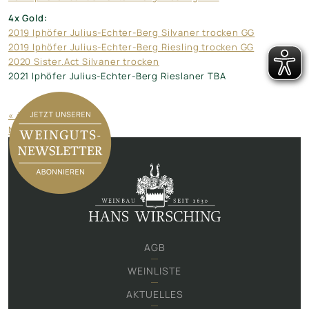
4x Gold:
2019 Iphöfer Julius-Echter-Berg Silvaner trocken GG
2019 Iphöfer Julius-Echter-Berg Riesling trocken GG
2020 Sister.Act Silvaner trocken
2021 Iphöfer Julius-Echter-Berg Rieslaner TBA
« ältere Beiträge
Neuere Beiträge »
AGB
WEINLISTE
AKTUELLES